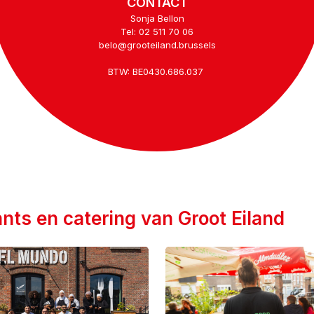
CONTACT
Sonja Bellon
Tel: 02 511 70 06
belo@grooteiland.brussels
BTW: BE0430.686.037
nts en catering van Groot Eiland