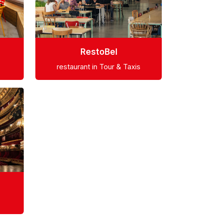
RestoBel
restaurant in Tour & Taxis