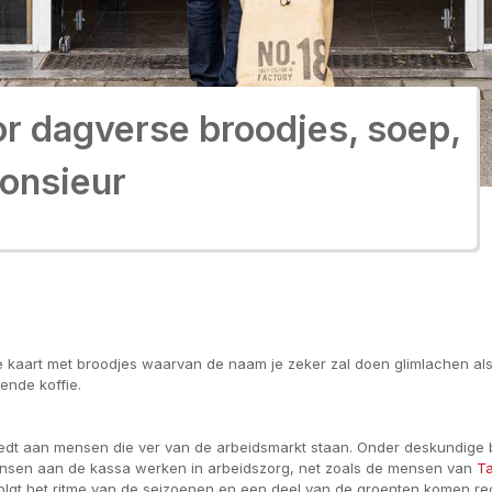
or dagverse broodjes, soep,
monsieur
ide kaart met broodjes waarvan de naam je zeker zal doen glimlachen al
ende koffie.
 biedt aan mensen die ver van de arbeidsmarkt staan. Onder deskundig
nsen aan de kassa werken in arbeidszorg, net zoals de mensen van
Ta
 volgt het ritme van de seizoenen en een deel van de groenten komen re