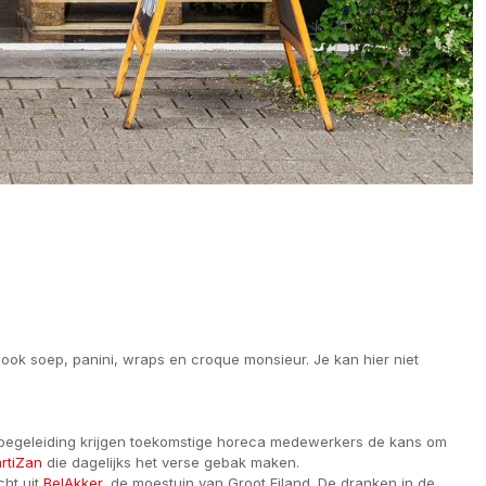
sook soep, panini, wraps en croque monsieur. Je kan hier niet
e begeleiding krijgen toekomstige horeca medewerkers de kans om
rtiZan
die dagelijks het verse gebak maken.
cht uit
BelAkker
, de moestuin van Groot Eiland. De dranken in de