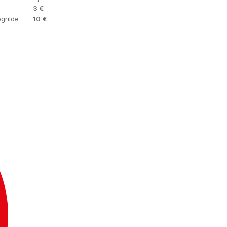
3 €
grilde
10 €