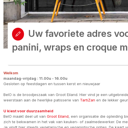
Uw favoriete adres vo
panini, wraps en croque 
Welkom
maandag-vrijdag : 11.00u - 16.00u
Gesloten op feestdagen en tussen kerst en nieuwjaar
BelO is de broodjeszaak van Groot Eiland. Hier vind je een uitgebre
weerstaan aan de heerlijke patisserie van
TartiZan
en de lekker geur
U kiest voor duurzaamheid
BelO maakt deel uit van
Groot Eiland
, een organisatie die opleiding
zich te bekwamen in het vak van keuken- of zaalmedewerker. De me
Je vindt hier steeds vegetarische en veganistische opties. De kaart