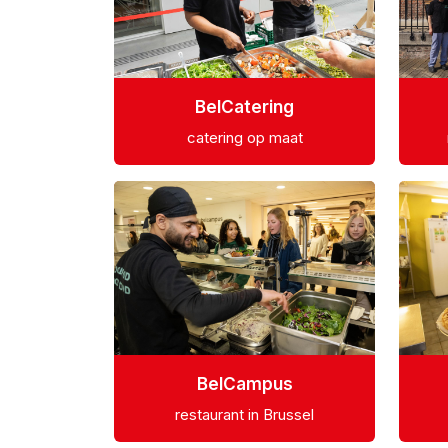
BelCatering
catering op maat
BelCampus
restaurant in Brussel