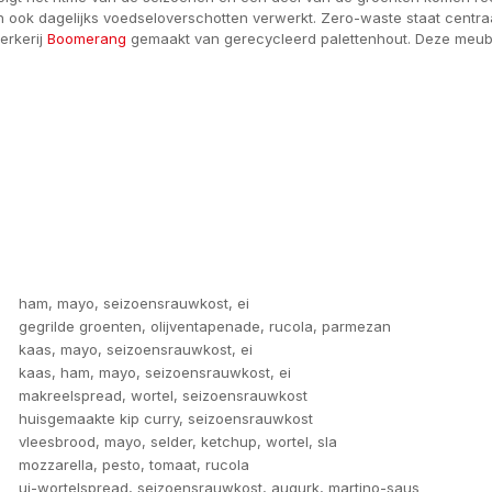
ook dagelijks voedseloverschotten verwerkt. Zero-waste staat centraa
erkerij
Boomerang
gemaakt van gerecycleerd palettenhout. Deze meubel
ham, mayo, seizoensrauwkost, ei
gegrilde groenten, olijventapenade, rucola, parmezan
kaas, mayo, seizoensrauwkost, ei
kaas, ham, mayo, seizoensrauwkost, ei
makreelspread, wortel, seizoensrauwkost
huisgemaakte kip curry, seizoensrauwkost
vleesbrood, mayo, selder, ketchup, wortel, sla
mozzarella, pesto, tomaat, rucola
ui-wortelspread, seizoensrauwkost, augurk, martino-saus